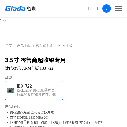
RK3288 Quad Core A17处理器
板载2GB DDR3L内存
SOC低功耗
" />
首页
产品中心
嵌入式主板
ARM主板
3.5寸 零售商超收银专用
沐鸣娱乐 ARM主板 IB3-722
类型：
IB3-722
Rockchip® RK3568处理器，
板载2GB DDR2L内存，4K视
频输出
产品特性：
RK3288 Quad Core A17处理器
支持DDR3L-1333MHz 2G
™
1×
HDMI
视频接口输出，1×30pin LVDS视频信号插针 1*eDP